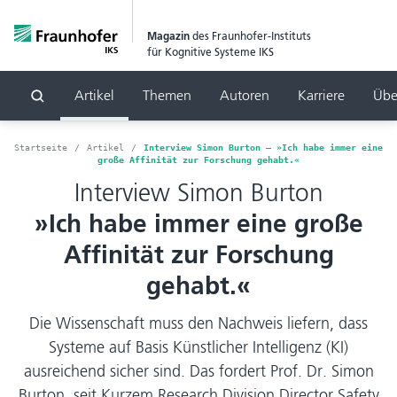
Magazin
des Fraunhofer-Instituts
für Kognitive Systeme IKS
Artikel
Themen
Autoren
Karriere
Übe
Suchen
Startseite
Artikel
Interview Simon Burton – »Ich habe immer eine
große Affinität zur Forschung gehabt.«
Interview Simon Burton
»Ich habe immer eine große
Affinität zur Forschung
gehabt.«
Die Wissenschaft muss den Nachweis liefern, dass
Systeme auf Basis Künstlicher Intelligenz (KI)
ausreichend sicher sind. Das fordert Prof. Dr. Simon
Burton, seit Kurzem Research Division Director Safety