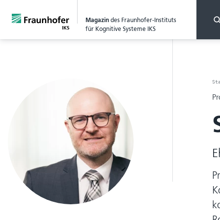
Magazin
des Fraunhofer-Instituts
für Kognitive Systeme IKS
St
Pr
E
P
K
k
R