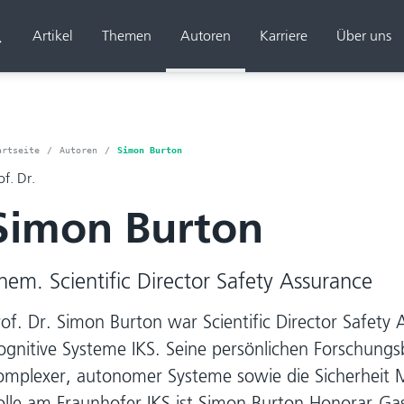
Artikel
Themen
Autoren
Karriere
Über uns
Suchen
artseite
Autoren
Simon Burton
of. Dr.
Simon Burton
hem. Scientific Director Safety Assurance
rof. Dr. Simon Burton
war Scientific Director Safety
ognitive Systeme IKS. Seine persönlichen Forschungs
omplexer, autonomer Systeme sowie die Sicherheit Ma
olle am Fraunhofer IKS ist Simon Burton Honorar-Gas