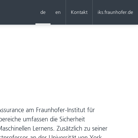
de
en
Kontakt
iks.fraunhofer.de
 Assurance am Fraunhofer-Institut für
bereiche umfassen die Sicherheit
schinellen Lernens. Zusätzlich zu seiner
tprofessor an der Universität von York,