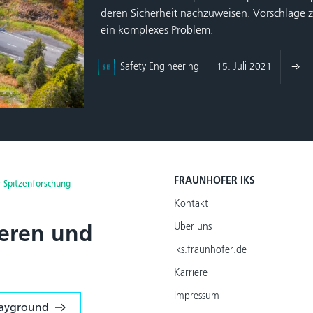
deren Sicherheit nachzuweisen. Vorschläge zu
ein komplexes Problem.
Safety Engineering
15. Juli 2021
FRAUNHOFER IKS
 Spitzenforschung
Kontakt
eren und
Über uns
iks.fraunhofer.de
Karriere
Impressum
layground