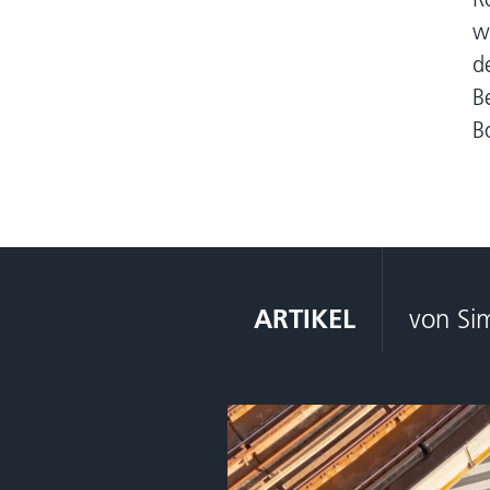
w
d
B
B
ARTIKEL
von Si