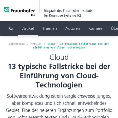
Magazin
des Fraunhofer-Instituts
für Kognitive Systeme IKS
Artikel
Themen
Autoren
Karriere
Übe
Suchen
Startseite
Artikel
Cloud – 13 typische Fallstricke bei der
Einführung von Cloud-Technologien
Cloud
13 typische Fallstricke bei der
Einführung von Cloud-
Technologien
Softwareentwicklung ist ein vergleichsweise junges,
aber komplexes und sich schnell entwickelndes
Gebiet. Eine der neueren Ergänzungen zum Portfolio
von Softwarearchitekten sind Cloud-Technologien.