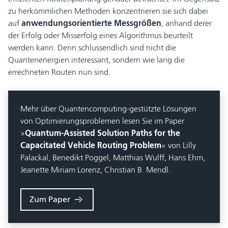
zu herkömmlichen Methoden konzentrieren sie sich dabei
auf
anwendungsorientierte Messgrößen
, anhand derer
der Erfolg oder Misserfolg eines Algorithmus beurteilt
werden kann. Denn schlussendlich sind nicht die
Quantenenergien interessant, sondern wie lang die
errechneten Routen nun sind.
Mehr über Quantencomputing-gestützte Lösungen
von Optimierungsproblemen lesen Sie im Paper
»
Quantum-Assisted Solution Paths for the
Capacitated Vehicle Routing Problem
« von Lilly
Palackal, Benedikt Poggel, Matthias Wulff, Hans Ehm,
Jeanette Miriam Lorenz, Christian B. Mendl.
Zum Paper