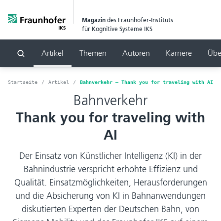
Magazin
des Fraunhofer-Instituts
für Kognitive Systeme IKS
Artikel
Themen
Autoren
Karriere
Übe
Suchen
Startseite
Artikel
Bahnverkehr – Thank you for traveling with AI
Bahnverkehr
Thank you for traveling with
AI
Der Einsatz von Künstlicher Intelligenz (KI) in der
Bahnindustrie verspricht erhöhte Effizienz und
Qualität. Einsatzmöglichkeiten, Herausforderungen
und die Absicherung von KI in Bahnanwendungen
diskutierten Experten der Deutschen Bahn, von