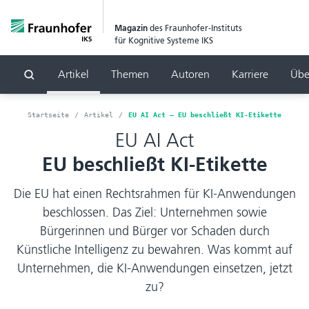
Magazin
des Fraunhofer-Instituts
für Kognitive Systeme IKS
Artikel
Themen
Autoren
Karriere
Übe
Suchen
Startseite
Artikel
EU AI Act – EU beschließt KI-Etikette
EU AI Act
EU beschließt KI-Etikette
Die EU hat einen Rechtsrahmen für KI-Anwendungen
beschlossen. Das Ziel: Unternehmen sowie
Bürgerinnen und Bürger vor Schaden durch
Künstliche Intelligenz zu bewahren. Was kommt auf
Unternehmen, die KI-Anwendungen einsetzen, jetzt
zu?