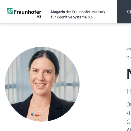
Magazin
des Fraunhofer-Instituts
für Kognitive Systeme IKS
St
Dr
H
D
s
G
A