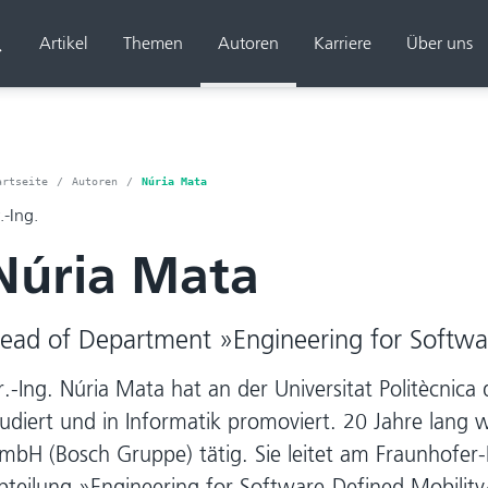
Artikel
Themen
Autoren
Karriere
Über uns
Suchen
artseite
Autoren
Núria Mata
.-Ing.
Núria Mata
ead of Department »Engineering for Softwa
r.-Ing. Núria Mata hat an der Universitat Politècnica
tudiert und in Informatik promoviert. 20 Jahre lang 
mbH (Bosch Gruppe) tätig. Sie leitet am Fraunhofer-I
bteilung »Engineering for Software-Defined Mobility