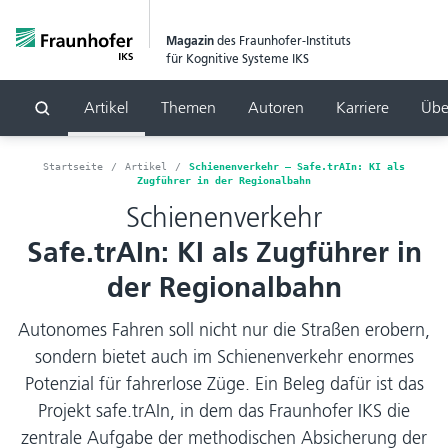
Magazin
des Fraunhofer-Instituts
für Kognitive Systeme IKS
Artikel
Themen
Autoren
Karriere
Übe
Suchen
Startseite
Artikel
Schienenverkehr – Safe.trAIn: KI als
Zugführer in der Regionalbahn
Schienenverkehr
Safe.trAIn: KI als Zugführer in
der Regionalbahn
Autonomes Fahren soll nicht nur die Straßen erobern,
sondern bietet auch im Schienenverkehr enormes
Potenzial für fahrerlose Züge. Ein Beleg dafür ist das
Projekt safe.trAIn, in dem das Fraunhofer IKS die
zentrale Aufgabe der methodischen Absicherung der