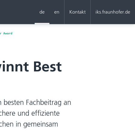
de
en
Kontakt
iks.fraunhofer.de
r Award
innt Best
en besten Fachbeitrag an
chere und effiziente
chen in gemeinsam