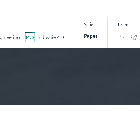
Serie
Teilen
Paper
ngineering
Industrie 4.0
me
icher und effizient arbeiten