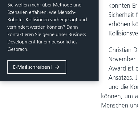
Sie wollen mehr über Methode und
konnten Er
Szenarien erfahren, wie Mensch-
Sicherheit
Roboter-Kollisionen vorhergesagt und
erhöhen kö
verhindert werden können? Dann
Kollisions
kontaktieren Sie gerne unser Business
Development für ein persönliches
Gespräch.
Christian 
November p
E-Mail schreiben!
Award ist 
Ansatzes. J
und die Ko
können, um au
Menschen und