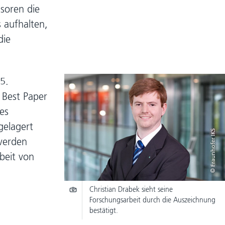
soren die
 aufhalten,
die
5.
 Best Paper
es
gelagert
© Fraunhofer IKS
werden
beit von
Christian Drabek sieht seine
Forschungsarbeit durch die Auszeichnung
bestätigt.