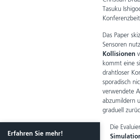
Tasuku Ishigo
Konferenzbeit
Das Paper skiz
Sensoren nut
Kollisionen
v
kommt eine si
drahtloser Ko
sporadisch ni
verwendete Arc
abzumildern u
graduell zurü
Die Evalui
Erfahren Sie mehr!
Simulati