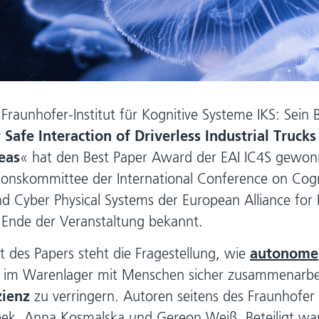
 Fraunhofer-Institut für Kognitive Systeme IKS: Sein 
 Safe Interaction of Driverless Industrial Truc
eas
« hat den Best Paper Award der EAI IC4S gewon
ionskommittee der International Conference on Cogn
 Cyber Physical Systems der European Alliance for 
 Ende der Veranstaltung bekannt.
t des Papers steht die Fragestellung, wie
autonome
im Warenlager mit Menschen sicher zusammenarbe
zienz
zu verringern. Autoren seitens des Fraunhofer 
bek, Anna Kosmalska und Gereon Weiß. Beteiligt war