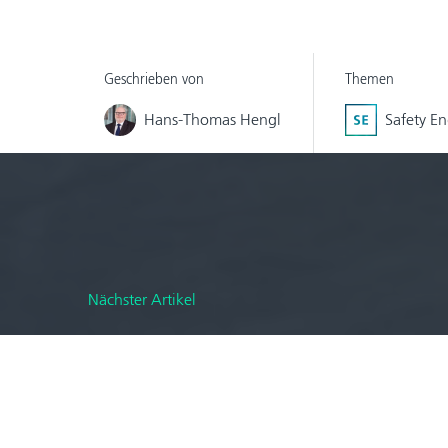
Geschrieben von
Themen
Hans-Thomas Hengl
Safety E
Nächster Artikel
Fahrerlose Transportsyste
Wie Roboter in Lagern s
Christian Drabek
Safety Engineering