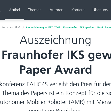
Artikel
Themen
Autoren
Karriere
Über uns
Suchen
eite
Artikel
Auszeichnung – EAI IC4S: Fraunhofer IKS gewinnt Best Pape
Auszeichnung
: Fraunhofer IKS gew
Paper Award
konferenz EAI IC4S verleiht den Preis für d
 Thema des Papers ist ein Konzept für die si
utonomer Mobiler Roboter (AMR) mit Mens
genutzten Bereichen.