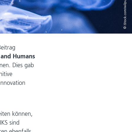
© iStock.com/wilpunt
Beitrag
ks and Humans
nen. Dies gab
itive
Innovation
iten können,
IKS sind
en ebenfalls